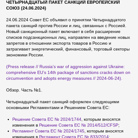
ЧЕТЫРНАДЦАТЫЙ ПАКЕТ САНКЦИЙ ЕВРОПЕЙСКИЙ
СОЮЗ (24.06.2024)
24.06.2024 Совет ЕС объявил о принятии Четырнадцатого
пакета санкций против России и лиц, связанных с Россией.
Новый санкционный пакет включает в себя расширение
списков подсанкционных лиц, направлен на введение новых
запретов в отношении экспорта товаров в Россию и
затрагивает энергетический, финансовый, торговый секторы
экономики России.
(Press release // Russia’s war of aggression against Ukraine:
comprehensive EU’s 14th package of sanctions cracks down on
circumvention and adopts energy measures // 2024-06-24).
Обзор. Часть №1.
Четырнадцатый пакет санкций оформлен следующими
основными Регламентами и Решением Совета ЕС:
Решение Совета ЕС № 2024/1744
, которым вносятся
изменения в
Решение Совета ЕС № 2014/512/CFSP
;
Регламент Совета ЕС № 2024/1745
, которым вносятся
изменения в
Регламент Совета ЕС № 833/2014
;