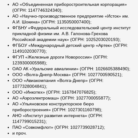
АО «Объединенная приборостроительная корпорация»
(ОГРН: 1147746324340);
АО «Научно-производственное предприятие «Исток» им.
А.И. Шокина» (ОГРН: 1135050007400);
ФГБНУ «Федеральный исследовательский центр институт
прикладной физики им. А.В. Гапонова-Грехова
Российской академии наук» (ОГРН: 1025203020193);
ФГБОУ «Международный детский центр «Артек» (ОГРН:
1149102030770);
ФГУП «Железные дороги Новороссии» (ОГРН:
1239300005988);
ОАО АК «Уральские авиалинии» (ОГРН: 1026605388490);
ООО «Волга-Днепр-Москва» (ОГРН: 1027700590521);
ООО «Авиакомпания «Волга-Днепр» (ОГРН:
1077328004841);
ООО «Инкотех» (ОГРН: 1167847076825);
АО «Аэроэлектромаш» (ОГРН: 1027700055877);
АО «Ульяновское конструкторское бюро
приборостроения» (ОГРН: 1027301160798);
АНО «Институт развития интернета» (ОГРН:
1147799015231);
ПАО «Совкомфлот» (ОГРН: 1027739028712);
и проч.