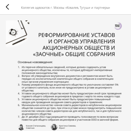
Коллегия адвокатов г. Москвы «Ковалев, Тугуши и партнеры»