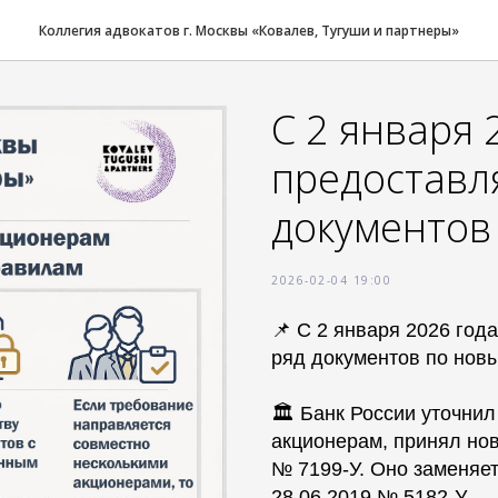
Коллегия адвокатов г. Москвы «Ковалев, Тугуши и партнеры»
С 2 января
предоставл
документов
2026-02-04 19:00
📌 С 2 января 2026 го
ряд документов по нов
🏛 Банк России уточни
акционерам, принял нов
№ 7199‑У. Оно заменяе
28.06.2019 № 5182‑У.