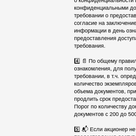
о конфиденциальности и
конфиденциальными док
требовании о предоста
согласие на заключени
информации в день озн
предоставления доступ
требования.
4️⃣ 📄 По общему прав
ознакомления, для полу
требовании, в т.ч. опре
количество экземпляров
объема документов, пр
продлить срок предоста
Порог по количеству до
документов с 200 до 50
5️⃣ 📬 Если акционер н