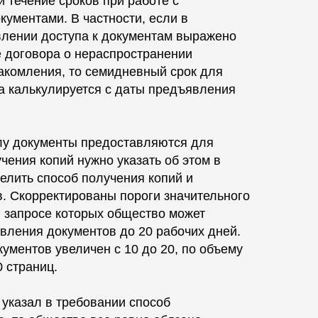
 течение сроков при работе с
ументами. В частности, если в
влении доступа к документам выражено
е договора о нераспространении
акомления, то семидневный срок для
а калькулируется с даты предъявления
илу документы предоставляются для
чения копий нужно указать об этом в
делить способ получения копий и
. Скорректированы пороги значительного
и запросе которых общество может
вления документов до 20 рабочих дней.
кументов увеличен с 10 до 20, по объему
0 страниц.
е указал в требовании способ