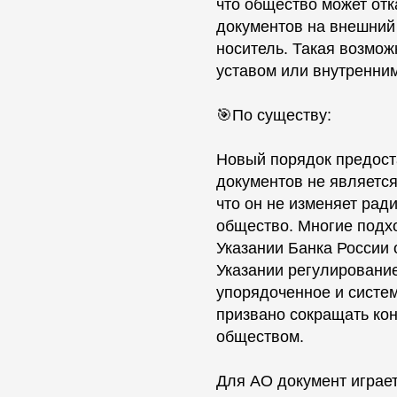
что общество может отк
документов на внешний 
носитель. Такая возмо
уставом или внутренни
🎯По существу:
Новый порядок предос
документов не является
что он не изменяет рад
общество. Многие подх
Указании Банка России 
Указании регулировани
упорядоченное и систе
призвано сокращать ко
обществом.
Для АО документ играет