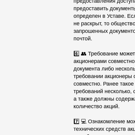
предоставления доступа
предоставить документ
определен в Уставе. Ес
не раскрыт, то обществ
запрошенных документо
почтой.
6️⃣ 👥 Требование може
акционерами совместно
документа либо несколь
требовании акционеры о
совместно. Ранее такое
требований несколько, 
а также должны содержа
количество акций.
7️⃣ 💻 Ознакомление мо
технических средств ак