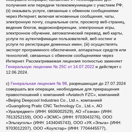
получения или передачи телекоммуникации с участием РФ;
(ii) оказывать услуги, связанные с обменом сообщениями
через Интернет, включая мгновенные сообщения, чаты,
электронную почту, социальные сети, просмотр веб-страниц,
ведение блогов, видеоконференции, электронные игры,
электронное обучение, автоматический перевод, веб карты,
услуги по аутентификации пользователей, веб-хостинг и
услуги по регистрации доменных имен; (iii) осуществлять
экспорт программного обеспечения, аппаратных средств или
технологий, связанных с обменом сообщениями через
Интернет. Рассматриваемая лицензия полностью заменяет
Генеральную лицензию № 25С от 14.07.2022
и действует с
12.06.2024.
c)
Генеральная лицензия № 98
, разрешающая до 27.07.2024
совершать все операции, необходимые для прекращения
правоотношений с компанией «Aviatech FZC», компанией
«Beijing Deepcool Industries Co., Ltd.», компанией
«Guangdong Pratic CNC Technology Co., Ltd.», АО
«Уралредмет» (ИНН: 6606002529), АО «Гознак» (ИНН:
7813252159), ООО «ЭСМС» (ИНН: 9703043276), ООО
«Эльгауголь» (ИНН: 1434045743), ООО «УК «Эльга» (ИНН:
9703012207), ООО «Коулстар» (ИНН: 7704445577),