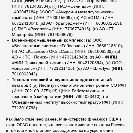
СПГ» (ИНН: 5190097702); (в) ООО «Газпром Инвест»
(ИНН: 7810483334); (г) ПАО «Селигдар» (ИНН:
1402047184); (д)ООО «Амурский металлургический
комбинат» (ИНН: 2700015609); (е) АО «СТМ» (ИНН:
6672241304); (ж) АО «Уралредмет» (ИНН: 6606002529);
(з) ПАО «Русолово» (ИНН: 7706774915); (и) АО «ГТ
Морстрой» (ИНН: 7814069678).
Военно-промышленный комплекс: (
а) ООО
«Беспилотные системы «Робоавиа» (ИНН: 3666218510);
(б) АО «Казанское ОКБ «Союз» (ИНН: 1661008339); (в)
АО «НПО «Поиск» (ИНН: 4703142849); (г) АО «ФНПЦ
«НИИ Прикладной химии» (ИНН: 5042120394); (д) ООО
«Биртранс» (ИНН: 7721231416); (е) АО «КБ «Луч» (ИНН:
7610063043).
Технологический и научно-исследовательский
секторы:
(а) Институт сильноточной электроники СО РАН
(ИНН: 7021001375); (б) ЦНИИ Робототехники и
технической кибернетики (ИНН: 7804023410); (в)
Объединенный институт высоких температур РАН (ИНН:
7713010798).
Как было отмечено ранее, Министерство финансов США в
лице OFAC полагает, что все экономические секторы России
в той или иной степени сосредоточены на укреплении