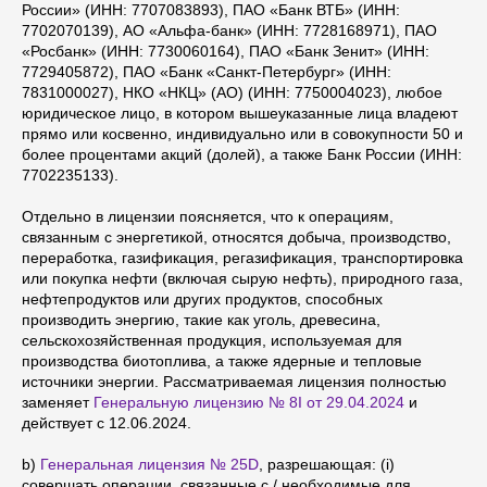
России» (ИНН: 7707083893), ПАО «Банк ВТБ» (ИНН:
7702070139), АО «Альфа-банк» (ИНН: 7728168971), ПАО
«Росбанк» (ИНН: 7730060164), ПАО «Банк Зенит» (ИНН:
7729405872), ПАО «Банк «Санкт-Петербург» (ИНН:
7831000027), НКО «НКЦ» (АО) (ИНН: 7750004023), любое
юридическое лицо, в котором вышеуказанные лица владеют
прямо или косвенно, индивидуально или в совокупности 50 и
более процентами акций (долей), а также Банк России (ИНН:
7702235133).
Отдельно в лицензии поясняется, что к операциям,
связанным с энергетикой, относятся добыча, производство,
переработка, газификация, регазификация, транспортировка
или покупка нефти (включая сырую нефть), природного газа,
нефтепродуктов или других продуктов, способных
производить энергию, такие как уголь, древесина,
сельскохозяйственная продукция, используемая для
производства биотоплива, а также ядерные и тепловые
источники энергии. Рассматриваемая лицензия полностью
заменяет
Генеральную лицензию № 8I от 29.04.2024
и
действует с 12.06.2024.
b)
Генеральная лицензия № 25D
, разрешающая: (i)
совершать операции, связанные с / необходимые для