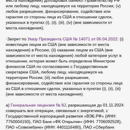
места нахождения) долларовых банкнот Правительству РФ
или любому лицу, находящемуся на территории России; (v)
любое разрешение, финансирование, содействие или
гарантия со стороны лица из США в отношении сделок,
указанных в пунктах (i), (ii), (iii), (iv) (вне зависимости от
места нахождения);
·Запрет по
Указу Президента США № 14071 от 06.04.2022
: (i)
инвестиции лицом из США (вне зависимости от места
нахождения) в Россию; (ii) оказание лицом из США (вне
зависимости от места нахождения) любой категории услуг в
отношении, которая может быть определена Министром
финансов США по согласованию с Государственным
секретарем США, любому лицу, находящемуся на
территории России; (iii) любое разрешение,
финансирование, содействие или гарантия со стороны лица
из США в отношении сделок, указанных в пунктах (i), (ii), (iii)
(вне зависимости от места нахождения).
a)
Генеральная лицензия № 8J
, разрешающая до 01.11.2024
совершать все операции, связанные с энергетикой, с
Государственной корпорацией развития «ВЭБ.РФ» (ИНН:
7750004150), ПАО Банк «ФК Открытие» (ИНН: 7706092528),
ПАО «Совкомбанк» (ИНН: 4401116480), ПАО «Сбербанк