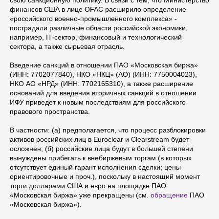
финансов США в лице OFAC расширило определение
«российского военно-промышленного комплекса» -
пострадали различные области российской экономики,
например, IT-сектор, финансовый и технологический
сектора, а также сырьевая отрасль.
Введение санкций в отношении ПАО «Московская биржа»
(ИНН: 7702077840), НКО «НКЦ» (АО) (ИНН: 7750004023),
НКО АО «НРД» (ИНН: 7702165310), а также расширение
оснований для введения вторичных санкций в отношении
ИФУ приведет к новым последствиям для российского
правового пространства.
В частности: (а) предполагается, что процесс разблокировки
активов российских лиц в Euroclear и Clearstream будет
осложнен; (б) российские лица будут в большей степени
вынуждены прибегать к внебиржевым торгам (в которых
отсутствует единый гарант исполнения сделки; цены
ориентировочные и проч.), поскольку в настоящий момент
торги долларами США и евро на площадке ПАО
«Московская биржа» уже прекращены (см.
обращение
ПАО
«Московская биржа»).