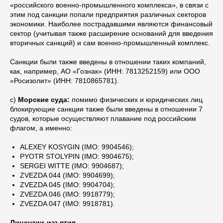
«российского военно-промышленного комплекса», в связи с
этим под санкции попали предприятия различных секторов
экономики. Наиболее пострадавшими являются финансовый
сектор (учитывая также расширение оснований для введения
вторичных санкций) и сам военно-промышленный комплекс.
Санкции были также введены в отношении таких компаний,
как, например, АО «Гознак» (ИНН: 7813252159) или ООО
«Росизолит» (ИНН: 7810865781).
c)
Морские суда:
помимо физических и юридических лиц
блокирующие санкции также были введены в отношении 7
судов, которые осуществляют плавание под российским
флагом, а именно:
ALEXEY KOSYGIN (IMO: 9904546);
PYOTR STOLYPIN (IMO: 9904675);
SERGEI WITTE (IMO: 9904687);
ZVEZDA 044 (IMO: 9904699);
ZVEZDA 045 (IMO: 9904704);
ZVEZDA 046 (IMO: 9918779);
ZVEZDA 047 (IMO: 9918781).
Лицензии-изъятия