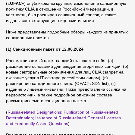
(«
OFAC
») опубликованы крупные изменения в санкционную
политику США в отношении Российской Федерации, в
частности, был расширен санкционный список, а также
изданы соответствующие лицензии-изъятия.
Ниже представлены подробные обзоры каждого из принятых
санкционных пакетов.
(1) Санкционный пакет от 12.06.2024
Рассматриваемый пакет санкций включает в себя: (а)
расширение оснований для введения вторичных санкций; (б)
новые секторальные ограничения для лиц США (запрет на
оказание услуг в IT-секторе российским лицам); (в)
расширение санкционного списка (OFAC’s SDN-list); (г)
издание 6 лицензий-изъятий. Ниже представлена ссылка на
первоисточник, а также подробное описание состава
рассматриваемого санкционного пакета.
(
Russia-related Designations; Publication of Russia-related
Determination; Issuance of Russia-related General Licenses
and Frequently Asked Questions
).
Расширение оснований для введения вторичных