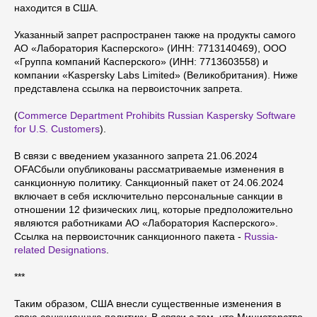
находится в США.
Указанный запрет распространен также на продукты самого
АО «Лаборатория Касперского» (ИНН: 7713140469), ООО
«Группа компаний Касперского» (ИНН: 7713603558) и
компании «Kaspersky Labs Limited» (Великобритания). Ниже
представлена ссылка на первоисточник запрета.
(
Commerce Department Prohibits Russian Kaspersky Software
for U.S. Customers
).
В связи с введением указанного запрета 21.06.2024
OFACбыли опубликованы рассматриваемые изменения в
санкционную политику. Санкционный пакет от 24.06.2024
включает в себя исключительно персональные санкции в
отношении 12 физических лиц, которые предположительно
являются работниками АО «Лаборатория Касперского».
Ссылка на первоисточник санкционного пакета -
Russia-
related Designations
.
***
Таким образом, США внесли существенные изменения в
свою санкционную политику. В связи с тем, что Министерство