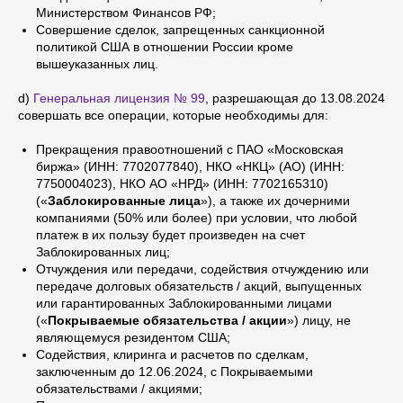
Министерством Финансов РФ;
Совершение сделок, запрещенных санкционной
политикой США в отношении России кроме
вышеуказанных лиц.
d)
Генеральная лицензия № 99
, разрешающая до 13.08.2024
совершать все операции, которые необходимы для:
Прекращения правоотношений с ПАО «Московская
биржа» (ИНН: 7702077840), НКО «НКЦ» (АО) (ИНН:
7750004023), НКО АО «НРД» (ИНН: 7702165310)
(«
Заблокированные лица
»), а также их дочерними
компаниями (50% или более) при условии, что любой
платеж в их пользу будет произведен на счет
Заблокированных лиц;
Отчуждения или передачи, содействия отчуждению или
передаче долговых обязательств / акций, выпущенных
или гарантированных Заблокированными лицами
(«
Покрываемые обязательства / акции
») лицу, не
являющемуся резидентом США;
Содействия, клиринга и расчетов по сделкам,
заключенным до 12.06.2024, с Покрываемыми
обязательствами / акциями;