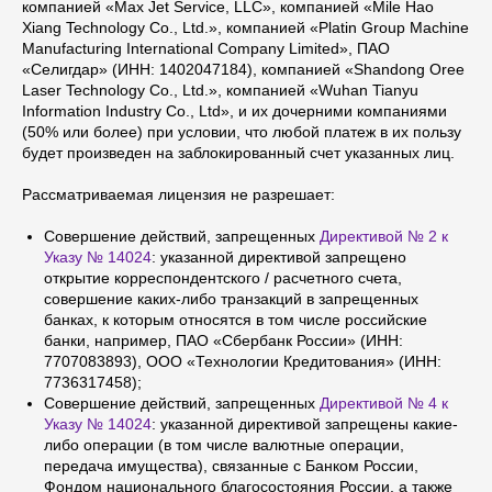
компанией «Max Jet Service, LLC», компанией «Mile Hao
Xiang Technology Co., Ltd.», компанией «Platin Group Machine
Manufacturing International Company Limited», ПАО
«Селигдар» (ИНН: 1402047184), компанией «Shandong Oree
Laser Technology Co., Ltd.», компанией «Wuhan Tianyu
Information Industry Co., Ltd», и их дочерними компаниями
(50% или более) при условии, что любой платеж в их пользу
будет произведен на заблокированный счет указанных лиц.
Рассматриваемая лицензия не разрешает:
Совершение действий, запрещенных
Директивой № 2 к
Указу № 14024
: указанной директивой запрещено
открытие корреспондентского / расчетного счета,
совершение каких-либо транзакций в запрещенных
банках, к которым относятся в том числе российские
банки, например, ПАО «Сбербанк России» (ИНН:
7707083893), ООО «Технологии Кредитования» (ИНН:
7736317458);
Совершение действий, запрещенных
Директивой № 4 к
Указу № 14024
: указанной директивой запрещены какие-
либо операции (в том числе валютные операции,
передача имущества), связанные с Банком России,
Фондом национального благосостояния России, а также