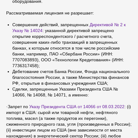
оборудования.
Рассматриваемая лицензия не разрешает:
Совершение действий, запрещенных
Директивой № 2 к
Указу № 14024
: указанной директивой запрещено
открытие корреспондентского / расчетного счета,
совершение каких-либо транзакций в запрещенных
банках, к которым относятся в том числе российские
банки, например, ПАО «Сбербанк России» (ИНН:
7707083893), ООО «Технологии Кредитования» (ИНН:
7736317458);
Дебетование счетов Банка России, Фонда национального
благосостояния России, а также Министерства финансов
РФ, открытые в финансовых учреждения США;
Сделки, запрещенные Указами Президента США №
14066, № 14068, № 14071, а именно:
·Запрет по
Указу Президента США от 14066 от 08.03.2022
: (i)
импорт в США: сырой или товарной нефти, нефтяного
топлива, масел (а также продуктов их перегонки),
сжиженного природного газа, угля (произведенных в России);
(ii) инвестиции лицом из США (вне зависимости от места
нахождения) в энергетический сектор России; (iii) любое