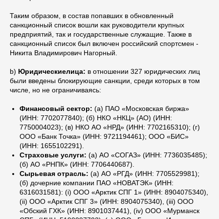
Таким образом, в состав попавших в обновленный
санкционный список вошли как руководители крупных
предприятий, так и государственные служащие. Также в
санкционный список был включен российский спортсмен -
Никита Владимирович Нагорный.
b)
Юридическиелица:
в отношении 327 юридических лиц
были введены блокирующие санкции, среди которых в том
числе, но не ограничиваясь:
Финансовый сектор:
(а) ПАО «Московская биржа»
(ИНН: 7702077840); (б) НКО «НКЦ» (АО) (ИНН:
7750004023); (в) НКО АО «НРД» (ИНН: 7702165310); (г)
ООО «Банк Точка» (ИНН: 9721194461); ООО «БИС»
(ИНН: 1655102291).
Страховые услуги:
(а) АО «СОГАЗ» (ИНН: 7736035485);
(б) АО «РНПК» (ИНН: 7706440687).
Сырьевая отрасль:
(а) АО «РГД» (ИНН: 7705529981);
(б) дочерние компании ПАО «НОВАТЭК» (ИНН:
6316031581): (i) ООО «Арктик СПГ 1» (ИНН: 8904075340),
(ii) ООО «Арктик СПГ 3» (ИНН: 8904075340), (iii) ООО
«Обский ГХК» (ИНН: 8901037441), (iv) ООО «Мурманск