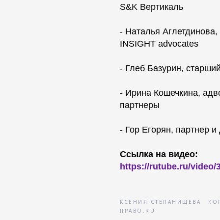
S&K Вертикаль
- Наталья Аглетдинова,
INSIGHT advocates
- Глеб Базурин, старший
- Ирина Кошечкина, адв
партнеры
- Гор Егорян, партнер и
Ссылка на видео:
https://rutube.ru/vide
КСЕНИЯ СТЕПАНИЩЕВА
КО
ПРАВО.RU