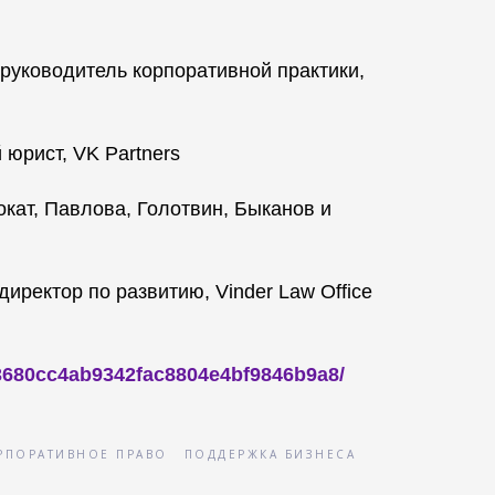
 руководитель корпоративной практики,
 юрист, VK Partners
окат, Павлова, Голотвин, Быканов и
 директор по развитию, Vinder Law Office
o/3680cc4ab9342fac8804e4bf9846b9a8/
РПОРАТИВНОЕ ПРАВО
ПОДДЕРЖКА БИЗНЕСА