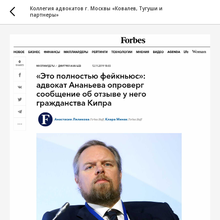
Коллегия адвокатов г. Москвы «Ковалев, Тугуши и
партнеры»